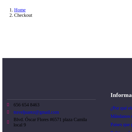
Home
Checkout
Informa
656 654 8463
¿Por qué el
traveljuarez@gmail.com
Mándanos 
Blvd. Óscar Flores #6571 plaza Camila
Paises que p
local 9