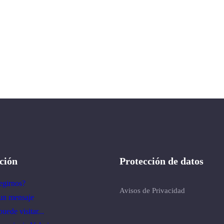
ción
Protección de datos
egirnos?
Avisos de Privacidad
un mensaje
uede visitar...