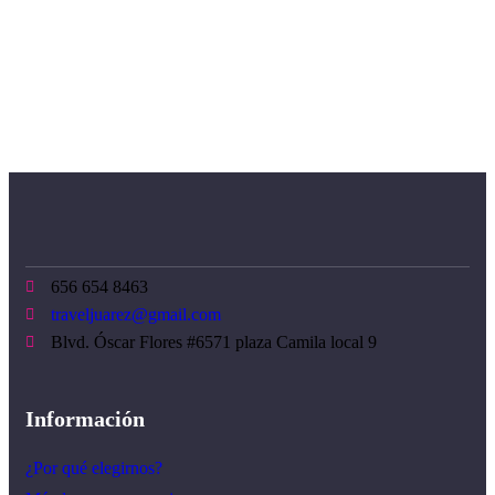
656 654 8463
traveljuarez@gmail.com
Blvd. Óscar Flores #6571 plaza Camila local 9
Información
¿Por qué elegirnos?