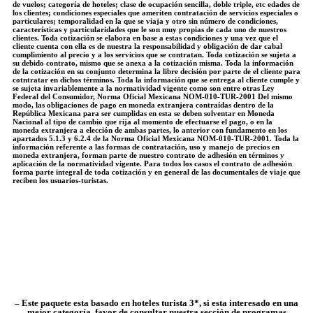
de vuelos; categoría de hoteles; clase de ocupación sencilla, doble triple, etc edades de
los clientes; condiciones especiales que ameriten contratación de servicios especiales o
particulares; temporalidad en la que se viaja y otro sin número de condiciones,
características y particularidades que le son muy propias de cada uno de nuestros
clientes. Toda cotización se elabora en base a estas condiciones y una vez que el
cliente cuenta con ella es de nuestra la responsabilidad y obligación de dar cabal
cumplimiento al precio y a los servicios que se contratan. Toda cotización se sujeta a
su debido contrato, mismo que se anexa a la cotización misma. Toda la información
de la cotización en su conjunto determina la libre decisión por parte de el cliente para
cotntratar en dichos términos. Toda la información que se entrega al cliente cumple y
se sujeta invariablemente a la normatividad vigente como son entre otras Ley
Federal del Consumidor, Norma Oficial Mexicana NOM-010-TUR-2001 Del mismo
modo, las obligaciones de pago en moneda extranjera contraídas dentro de la
República Mexicana para ser cumplidas en esta se deben solventar en Moneda
Nacional al tipo de cambio que rija al momento de efectuarse el pago, o en la
moneda extranjera a elección de ambas partes, lo anterior con fundamento en los
apartados 5.1.3 y 6.2.4 de la Norma Oficial Mexicana NOM-010-TUR-2001. Toda la
información referente a las formas de contratación, uso y manejo de precios en
moneda extranjera, forman parte de nuestro contrato de adhesión en términos y
aplicación de la normatividad vigente. Para todos los casos el contrato de adhesión
forma parte integral de toda cotización y en general de las documentales de viaje que
reciben los usuarios-turistas.
– Este paquete esta basado en hoteles turista 3*, si esta interesado en una
mejor categoría, favor de consultar nuestra sección de programas