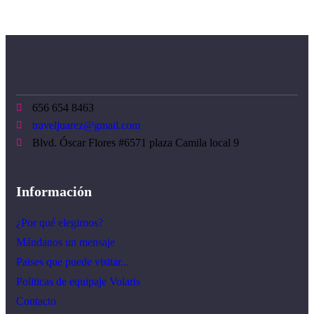
656 654 8463
traveljuarez@gmail.com
Blvd. Óscar Flores #6571 plaza Camila local 9
Información
¿Por qué elegirnos?
Mándanos un mensaje
Paises que puede visitar...
Politicas de equipaje Volaris
Contacto