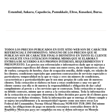
Estambul, Ankara, Capadocia, Pamukkale, Efeso, Kusadasi, Bursa.
TODOS LOS PRECIOS PUBLICADOS EN ESTE SITIO WEB SON DE CARÁCTER
REFERENCIAL E INFORMATIVO. NINGUNO DE LOS PRECIOS QUE SE
PUBLICAN SON DE CARACTER FINAL O DEFINITIVO EN TANTO EL CLIENTE
NO SOLICITE UNA COTIZACION FORMAL MISMA QUE SE ELABORA Y
ENTREGA DE ACUERDO A SUS PROPIOS INTERESES, REQUERIMIENTOS Y
PRESUPUESTO. Los precios son referenciales e informativos dado que se sujetan a
requerimientos específicos del cliente como son entre otros, sin ser limitativos: clase
de vuelos; categoría de hoteles; clase de ocupación sencilla, doble triple, etc edades de
los clientes; condiciones especiales que ameriten contratación de servicios especiales o
particulares; temporalidad en la que se viaja y otro sin número de condiciones,
características y particularidades que le son muy propias de cada uno de nuestros
clientes. Toda cotización se elabora en base a estas condiciones y una vez que el
cliente cuenta con ella es de nuestra la responsabilidad y obligación de dar cabal
cumplimiento al precio y a los servicios que se contratan. Toda cotización se sujeta a
su debido contrato, mismo que se anexa a la cotización misma. Toda la información
de la cotización en su conjunto determina la libre decisión por parte de el cliente para
cotntratar en dichos términos. Toda la información que se entrega al cliente cumple y
se sujeta invariablemente a la normatividad vigente como son entre otras Ley
Federal del Consumidor, Norma Oficial Mexicana NOM-010-TUR-2001 Del mismo
modo, las obligaciones de pago en moneda extranjera contraídas dentro de la
República Mexicana para ser cumplidas en esta se deben solventar en Moneda